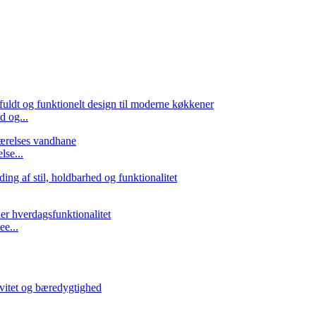
d og...
se...
e...