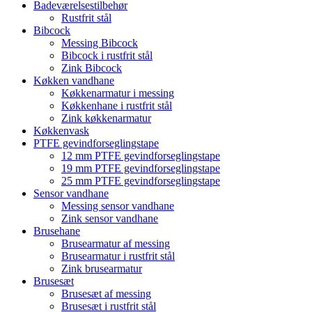
Badeværelsestilbehør
Rustfrit stål
Bibcock
Messing Bibcock
Bibcock i rustfrit stål
Zink Bibcock
Køkken vandhane
Køkkenarmatur i messing
Køkkenhane i rustfrit stål
Zink køkkenarmatur
Køkkenvask
PTFE gevindforseglingstape
12 mm PTFE gevindforseglingstape
19 mm PTFE gevindforseglingstape
25 mm PTFE gevindforseglingstape
Sensor vandhane
Messing sensor vandhane
Zink sensor vandhane
Brusehane
Brusearmatur af messing
Brusearmatur i rustfrit stål
Zink brusearmatur
Brusesæt
Brusesæt af messing
Brusesæt i rustfrit stål