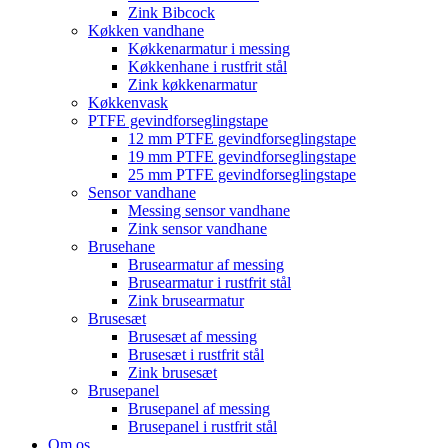
Zink Bibcock
Køkken vandhane
Køkkenarmatur i messing
Køkkenhane i rustfrit stål
Zink køkkenarmatur
Køkkenvask
PTFE gevindforseglingstape
12 mm PTFE gevindforseglingstape
19 mm PTFE gevindforseglingstape
25 mm PTFE gevindforseglingstape
Sensor vandhane
Messing sensor vandhane
Zink sensor vandhane
Brusehane
Brusearmatur af messing
Brusearmatur i rustfrit stål
Zink brusearmatur
Brusesæt
Brusesæt af messing
Brusesæt i rustfrit stål
Zink brusesæt
Brusepanel
Brusepanel af messing
Brusepanel i rustfrit stål
Om os