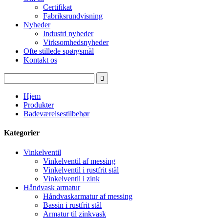
Certifikat
Fabriksrundvisning
Nyheder
Industri nyheder
Virksomhedsnyheder
Ofte stillede spørgsmål
Kontakt os
Hjem
Produkter
Badeværelsestilbehør
Kategorier
Vinkelventil
Vinkelventil af messing
Vinkelventil i rustfrit stål
Vinkelventil i zink
Håndvask armatur
Håndvaskarmatur af messing
Bassin i rustfrit stål
Armatur til zinkvask