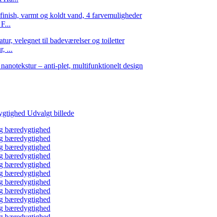
F...
 ...