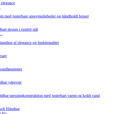
.
..
 Ha...