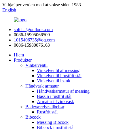
Vi hjælper verden med at vokse siden 1983
English
sofeila@outlook.com
0086-15905066509
1015406735@qq.com
0086-15980076163
Hjem
Produkter
Vinkelventil
Vinkelventil af messing
Vinkelventil i rustfrit stål
Vinkelventil i zink
Håndvask armatur
Håndvaskarmatur af messing
Bassin i rustfrit stål
Armatur til zinkvask
Badeværelsestilbehør
Rustfrit stål
Bibcock
Messing Bibcock
Bibcock i rustfrit stål