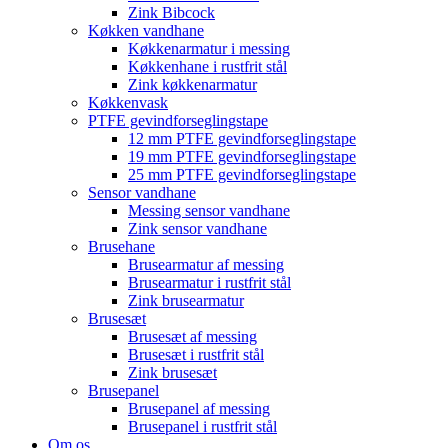
Zink Bibcock
Køkken vandhane
Køkkenarmatur i messing
Køkkenhane i rustfrit stål
Zink køkkenarmatur
Køkkenvask
PTFE gevindforseglingstape
12 mm PTFE gevindforseglingstape
19 mm PTFE gevindforseglingstape
25 mm PTFE gevindforseglingstape
Sensor vandhane
Messing sensor vandhane
Zink sensor vandhane
Brusehane
Brusearmatur af messing
Brusearmatur i rustfrit stål
Zink brusearmatur
Brusesæt
Brusesæt af messing
Brusesæt i rustfrit stål
Zink brusesæt
Brusepanel
Brusepanel af messing
Brusepanel i rustfrit stål
Om os