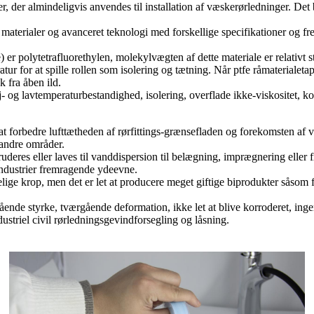
, der almindeligvis anvendes til installation af væskerørledninger. Det
 materialer og avanceret teknologi med forskellige specifikationer og f
r polytetrafluorethylen, molekylvægten af ​​dette materiale er relativt s
ur for at spille rollen som isolering og tætning. Når ptfe råmaterialetap
 fra åben ild.
g lavtemperaturbestandighed, isolering, overflade ikke-viskositet, ko
 at forbedre lufttætheden af ​​rørfittings-grænsefladen og forekomsten a
 andre områder.
deres eller laves til vanddispersion til belægning, imprægnering eller fi
 industrier fremragende ydeevne.
elige krop, men det er let at producere meget giftige biprodukter såsom
nde styrke, tværgående deformation, ikke let at blive korroderet, ingen
dustriel civil rørledningsgevindforsegling og låsning.