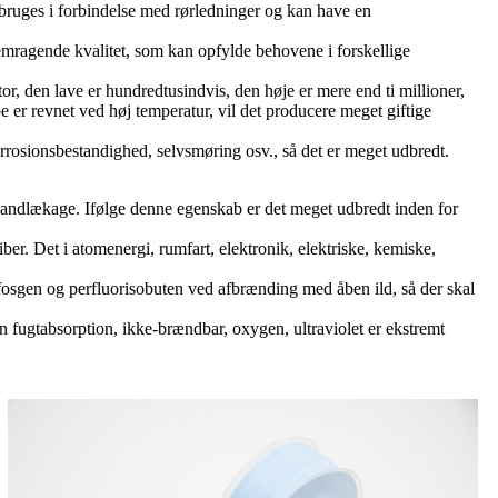
 bruges i forbindelse med rørledninger og kan have en
remragende kvalitet, som kan opfylde behovene i forskellige
tor, den lave er hundredtusindvis, den høje er mere end ti millioner,
e er revnet ved høj temperatur, vil det producere meget giftige
rrosionsbestandighed, selvsmøring osv., så det er meget udbredt.
f ​​vandlækage. Ifølge denne egenskab er det meget udbredt inden for
ber. Det i atomenergi, rumfart, elektronik, elektriske, kemiske,
 fosgen og perfluorisobuten ved afbrænding med åben ild, så der skal
 fugtabsorption, ikke-brændbar, oxygen, ultraviolet er ekstremt