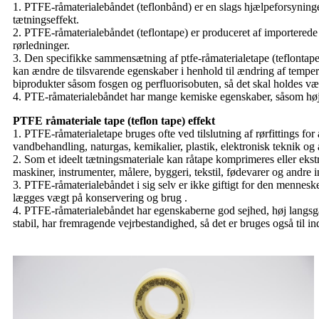
1. PTFE-råmaterialebåndet (teflonbånd) er en slags hjælpeforsyninger
tætningseffekt.
2. PTFE-råmaterialebåndet (teflontape) er produceret af importerede
rørledninger.
3. Den specifikke sammensætning af ptfe-råmaterialetape (teflontape) e
kan ændre de tilsvarende egenskaber i henhold til ændring af temperat
biprodukter såsom fosgen og perfluorisobuten, så det skal holdes væk
4. PTE-råmaterialebåndet har mange kemiske egenskaber, såsom høj- o
PTFE råmateriale tape (teflon tape) effekt
1. PTFE-råmaterialetape bruges ofte ved tilslutning af rørfittings for
vandbehandling, naturgas, kemikalier, plastik, elektronisk teknik og
2. Som et ideelt tætningsmateriale kan råtape komprimeres eller ekstru
maskiner, instrumenter, målere, byggeri, tekstil, fødevarer og andre
3. PTFE-råmaterialebåndet i sig selv er ikke giftigt for den mennesk
lægges vægt på konservering og brug .
4. PTFE-råmaterialebåndet har egenskaberne god sejhed, høj langsgåe
stabil, har fremragende vejrbestandighed, så det er bruges også til in