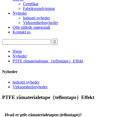
Certifikat
Fabriksrundvisning
Nyheder
Industri nyheder
Virksomhedsnyheder
Ofte stillede spørgsmål
Kontakt os
Hjem
Nyheder
PTFE råmaterialetape（teflontape）Effekt
Nyheder
Industri nyheder
Virksomhedsnyheder
PTFE råmaterialetape（teflontape）Effekt
Hvad er ptfe-råmaterialetapen (teflontape)?