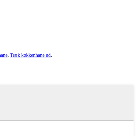
hane
,
Træk køkkenhane ud
,