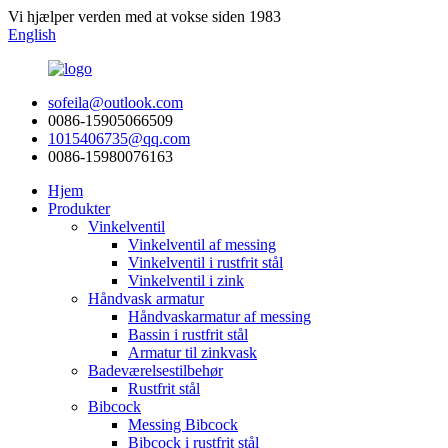
Vi hjælper verden med at vokse siden 1983
English
sofeila@outlook.com
0086-15905066509
1015406735@qq.com
0086-15980076163
Hjem
Produkter
Vinkelventil
Vinkelventil af messing
Vinkelventil i rustfrit stål
Vinkelventil i zink
Håndvask armatur
Håndvaskarmatur af messing
Bassin i rustfrit stål
Armatur til zinkvask
Badeværelsestilbehør
Rustfrit stål
Bibcock
Messing Bibcock
Bibcock i rustfrit stål