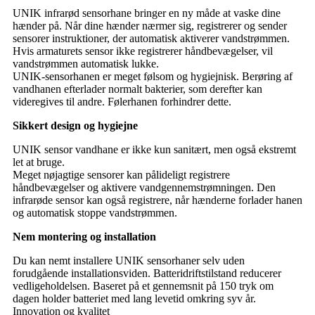
UNIK infrarød sensorhane bringer en ny måde at vaske dine
hænder på. Når dine hænder nærmer sig, registrerer og sender
sensorer instruktioner, der automatisk aktiverer vandstrømmen.
Hvis armaturets sensor ikke registrerer håndbevægelser, vil
vandstrømmen automatisk lukke.
UNIK-sensorhanen er meget følsom og hygiejnisk. Berøring af
vandhanen efterlader normalt bakterier, som derefter kan
videregives til andre. Følerhanen forhindrer dette.
Sikkert design og hygiejne
UNIK sensor vandhane er ikke kun sanitært, men også ekstremt
let at bruge.
Meget nøjagtige sensorer kan pålideligt registrere
håndbevægelser og aktivere vandgennemstrømningen. Den
infrarøde sensor kan også registrere, når hænderne forlader hanen
og automatisk stoppe vandstrømmen.
Nem montering og installation
Du kan nemt installere UNIK sensorhaner selv uden
forudgående installationsviden. Batteridriftstilstand reducerer
vedligeholdelsen. Baseret på et gennemsnit på 150 tryk om
dagen holder batteriet med lang levetid omkring syv år.
Innovation og kvalitet