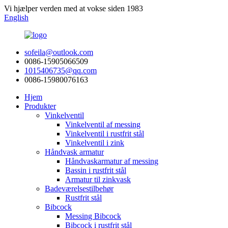
Vi hjælper verden med at vokse siden 1983
English
sofeila@outlook.com
0086-15905066509
1015406735@qq.com
0086-15980076163
Hjem
Produkter
Vinkelventil
Vinkelventil af messing
Vinkelventil i rustfrit stål
Vinkelventil i zink
Håndvask armatur
Håndvaskarmatur af messing
Bassin i rustfrit stål
Armatur til zinkvask
Badeværelsestilbehør
Rustfrit stål
Bibcock
Messing Bibcock
Bibcock i rustfrit stål