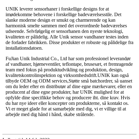
UNIK leverer sensorhaner i forskellige designs for at
imødekomme behovene i forskellige badeværelsesstile. Det
slanke moderne design er smukt og charmerende og kan
harmonisk smelte sammen med det overordnede badeværelses
udseende. Selvfølgelig er sensorhanen den nyeste teknologi,
kvaliteten er pålidelig. Alle Unik sensor vandhaner testes inden
de forlader fabrikken. Disse produkter er robuste og pålidelige fra
installationsdatoen.
FuJian Unik Industrial Co., Ltd har som professionel leverandør
af vandhaner, hjørneventiler, teflontape, brusesæt, et fremragende
team med fokus på produktudvikling og produktion, design,
kvalitetskontrolinspektion og virksomhedsdrift.UNIK kan også
tilbyde OEM og ODM services,Støtte små batchordrer, så uanset
om du leder efter en distributør af dine egne mærkevarer, eller en
producent af dine egne produkter, har UNIK mulighed for at
opfylde dine specifikke behov og producere iht. dine krav. Hvis
du har nye ideer eller koncepter om produkterne, så kontakt os.
Vi er meget glade for at samarbejde med dig, vi er villige til at
arbejde med dig hånd i hånd, skabe strålende.