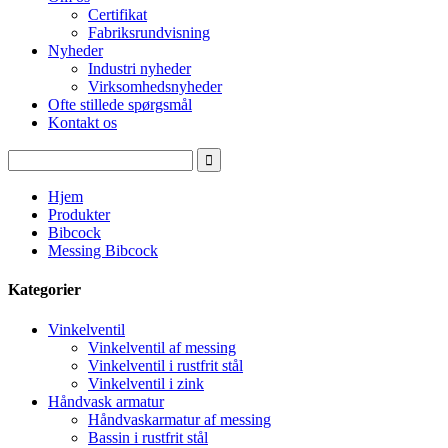
Certifikat
Fabriksrundvisning
Nyheder
Industri nyheder
Virksomhedsnyheder
Ofte stillede spørgsmål
Kontakt os
Hjem
Produkter
Bibcock
Messing Bibcock
Kategorier
Vinkelventil
Vinkelventil af messing
Vinkelventil i rustfrit stål
Vinkelventil i zink
Håndvask armatur
Håndvaskarmatur af messing
Bassin i rustfrit stål