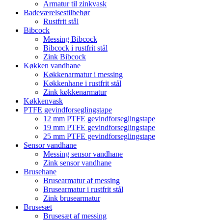
Armatur til zinkvask
Badeværelsestilbehør
Rustfrit stål
Bibcock
Messing Bibcock
Bibcock i rustfrit stål
Zink Bibcock
Køkken vandhane
Køkkenarmatur i messing
Køkkenhane i rustfrit stål
Zink køkkenarmatur
Køkkenvask
PTFE gevindforseglingstape
12 mm PTFE gevindforseglingstape
19 mm PTFE gevindforseglingstape
25 mm PTFE gevindforseglingstape
Sensor vandhane
Messing sensor vandhane
Zink sensor vandhane
Brusehane
Brusearmatur af messing
Brusearmatur i rustfrit stål
Zink brusearmatur
Brusesæt
Brusesæt af messing