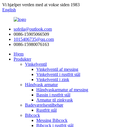
Vi hjælper verden med at vokse siden 1983
English
sofeila@outlook.com
0086-15905066509
1015406735@qq.com
0086-15980076163
Hjem
Produkter
Vinkelventil
Vinkelventil af messing
Vinkelventil i rustfrit stål
Vinkelventil i zink
Håndvask armatur
Håndvaskarmatur af messing
Bassin i rustfrit stål
Armatur til zinkvask
Badeværelsestilbehør
Rustfrit stål
Bibcock
Messing Bibcock
Bibcock i rustfrit stål